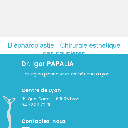
Blépharoplastie : Chirurgie esthétique
des paupières
Dr. Igor PAPALIA
Définition, objectifs et principes
Chirurgien plastique et esthétique à Lyon
Avant l'intervention et l'intervention
Après l'intervention, résultats et imperfections
Centre de Lyon
Les complications
15, Quai Sarrail - 69006 Lyon
04 72 37 73 90
Questions fréquentes
Contactez-nous