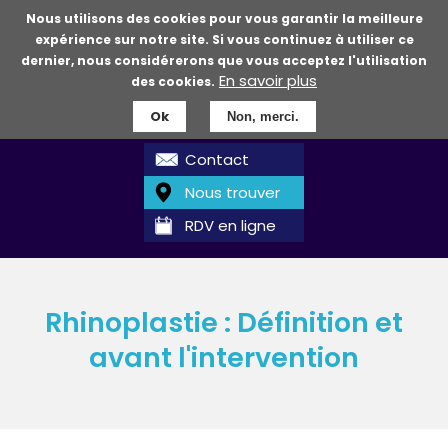
Aller
Nous utilisons des cookies pour vous garantir la meilleure
au
expérience sur notre site. Si vous continuez à utiliser ce
contenu
dernier, nous considérerons que vous acceptez l'utilisation
En savoir plus
principal
des cookies.
Ok
Non, merci.
Contact
Nous trouver
RDV en ligne
Rhinoplastie : Définition et
avant l'intervention