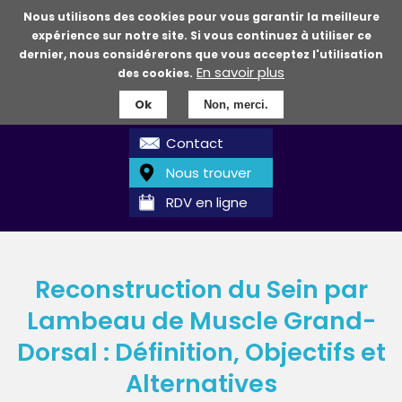
Aller
Nous utilisons des cookies pour vous garantir la meilleure
au
expérience sur notre site. Si vous continuez à utiliser ce
contenu
dernier, nous considérerons que vous acceptez l'utilisation
En savoir plus
principal
des cookies.
Ok
Non, merci.
Contact
Nous trouver
RDV en ligne
Reconstruction du Sein par
Lambeau de Muscle Grand-
Dorsal : Définition, Objectifs et
Alternatives