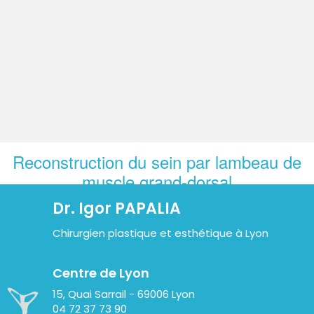
Reconstruction du sein par lambeau de
muscle grand-dorsal
Dr. Igor PAPALIA
Définition, objectifs et alternatives
Chirurgien plastique et esthétique à Lyon
Principes et prothèses
L'intervention
Centre de Lyon
Le résultat et les imperfections
15, Quai Sarrail - 69006 Lyon
04 72 37 73 90