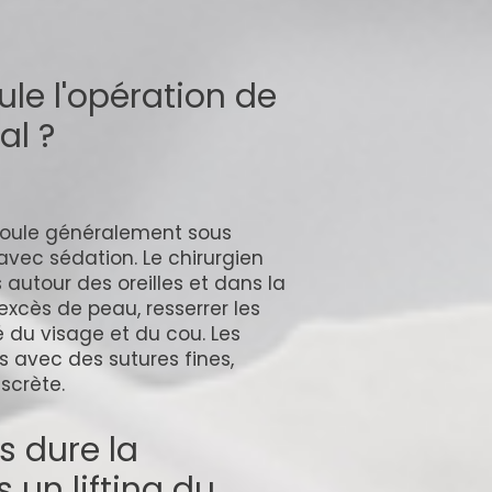
e l'opération de
al ?
oule généralement sous
avec sédation. Le chirurgien
 autour des oreilles et dans la
’excès de peau, resserrer les
é du visage et du cou. Les
s avec des sutures fines,
scrète.
 dure la
 un lifting du