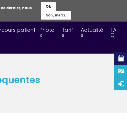
Ok
 ce dernier, nous
t
Nous trouver
RDV en ligne
Non, merci.
rcours patient
Photo
Tarif
Actualité
FA
s
s
s
Q
réquentes