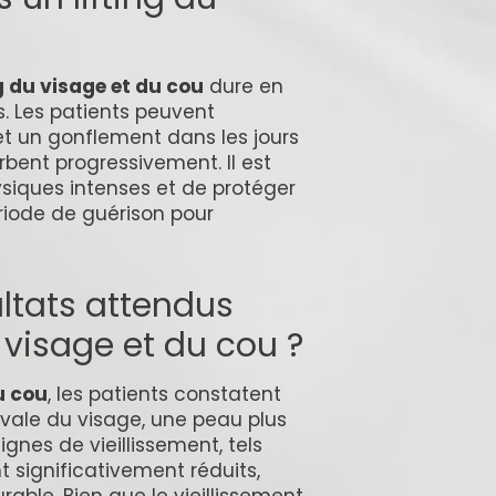
ng du visage et du cou
dure en
. Les patients peuvent
t un gonflement dans les jours
orbent progressivement. Il est
hysiques intenses et de protéger
riode de guérison pour
ultats attendus
u visage et du cou ?
u cou
, les patients constatent
ovale du visage, une peau plus
signes de vieillissement, tels
nt significativement réduits,